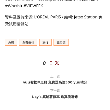
#WorthIt #VIPWEEK
資料及圖片來源: L‘ORÉAL PARiS / 編輯: Jetso Station 免
費試用情報站
免費
免費換領
旅行
旅行裝
0
上一篇
yuu著數咪走雞 免費送高達500 yuu積分
下一篇
Lay’s 真脆薯條車 送真脆薯條