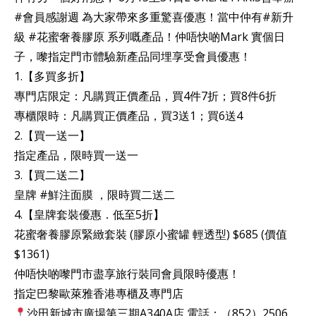
#會員感謝週 為大家帶來多重驚喜優惠！當中仲有#新升
級 #花蜜奢養膠原 系列嘅產品！仲唔快啲Mark 實個日
子，嚟指定門市體驗新產品同埋享受會員優惠！
1.【多買多折】
專門店限定：凡購買正價產品，買4件7折；買8件6折
專櫃限時：凡購買正價產品，買3送1；買6送4
2.【買一送一】
指定產品，限時買一送一
3.【買二送二】
皇牌 #鮮注面膜 ，限時買二送二
4.【皇牌套裝優惠．低至5折】
花蜜奢養膠原緊緻套裝 (膠原小蜜罐 輕透型) $685 (價值
$1361)
仲唔快啲嚟門市盡享旅行裝同會員限時優惠！
指定巴黎歐萊雅香港專櫃及專門店
沙田新城市廣場第三期A340A店 電話：（852）2506