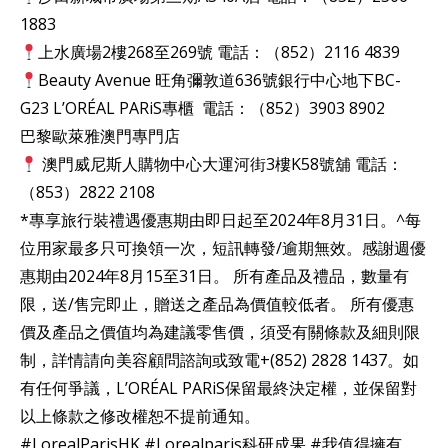
1883
上水廣場2樓268至269號 電話：（852）2116 4839
Beauty Avenue 旺角彌敦道636號銀行中心地下BC-
G23 L’ORÉAL PARiS專櫃 電話：（852）3903 8902
巴黎歐萊雅澳門專門店
澳門威尼斯人購物中心大運河街3樓K58號舖 電話：
（853）2822 2108
*專享旅行裝禮遇優惠期由即日起至2024年8月31日。^每
位用家最多只可換領一次，短訊轉發/逾期無效。感謝週優
惠期由2024年8月15至31日。 所有產品及禮品，數量有
限，送/售完即止，贈送之產品為價值較低者。 所有優惠
價及產品之價值均為建議零售價，須受有關條款及細則限
制，詳情請向美容顧問諮詢或致電+(852) 2828 1437。如
有任何爭議，L’ORÉAL PARiS保留最終決定權，並保留對
以上條款之修改權恕不提前通知。
#LorealParisHK #Lorealparis科研成果 #我值得擁有