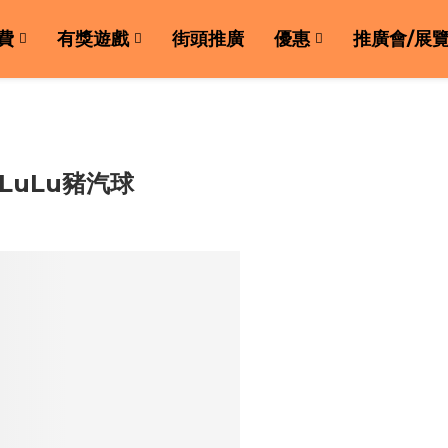
費
有獎遊戲
街頭推廣
優惠
推廣會/展
派LuLu豬汽球