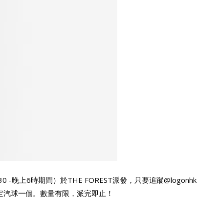
時30 -晚上6時期間）於THE FOREST派發，只要追蹤@logonhk
 LuLu限定汽球一個。​數量有限，派完即止！