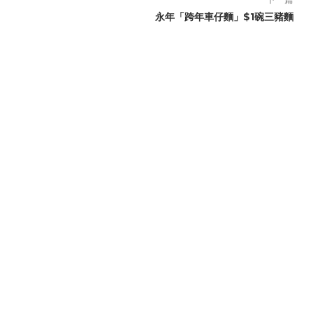
永年「跨年車仔麵」$1碗三豬麵