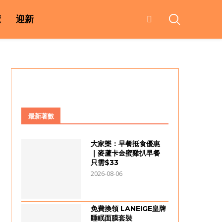
覽
迎新
最新著數
大家樂：早餐抵食優惠
｜麥蘆卡金蜜雞扒早餐
只需$33
2026-08-06
免費換領 LANEIGE皇牌
睡眠面膜套裝