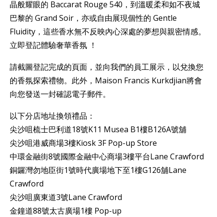
晶般耀眼的 Baccarat Rouge 540，到溫暖柔和如不夜城
巴黎的 Grand Soir，亦或自由展現個性的 Gentle
Fluidity，這些香水無不反映內心深處的夢想與親密情感。
立即登記體驗奢華香氛 ！
請截圖登記完成的頁面，並向我們的員工展示，以兌換您
的香氛探索禮物。此外，Maison Francis Kurkdjian將會
向您發送一封確認電子郵件。
以下分店地址換領禮品：
尖沙咀梳士巴利道18號K11 Musea B1樓B126A號舖
尖沙咀港威商場3樓Kiosk 3F Pop-up Store
中環金融街8號國際金融中心商場3樓平台Lane Crawford
銅鑼灣勿地臣街1號時代廣場地下至1樓G126舖Lane
Crawford
尖沙咀廣東道3號Lane Crawford
金鐘道88號太古廣場1樓 Pop-up