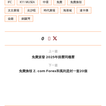
IFC
K11 MUSEA
中環
免費
免費換領
太古廣場
尖沙咀
時代廣場
海港城
連卡佛
金鐘
銅鑼灣
0
上一篇
免費派發 2025年掛曆同檯曆
下一篇
免費換領 Z. com Forex和風利是封一套20個