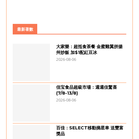
最新著數
大家樂：超抵食茶餐 金蜜雞翼拼揚
州炒飯 加$1配紅豆冰
2026-08-06
佳宝食品超級市場：週週佳驚喜
(7/8-13/8)
2026-08-06
百佳：SELECT移動摘星車 送豐富
獎品