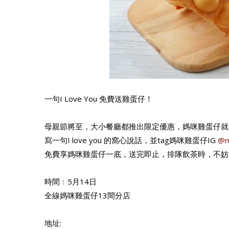
一句I Love You 免費送雞蛋仔！
母親節將至，大小餐廳都推出限定優惠，媽咪雞蛋仔就推出母
寫一句I love you 的窩心說話，並tag媽咪雞蛋仔IG
@m
免費享媽咪雞蛋仔一底，送完即止，排隊飲茶時，不妨
時間﹕5月14日
全線媽咪雞蛋仔13間分店
地址: