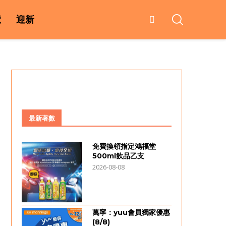
覽
迎新
最新著數
免費換領指定鴻福堂
500ml飲品乙支
2026-08-08
萬寧：yuu會員獨家優惠
(8/8)