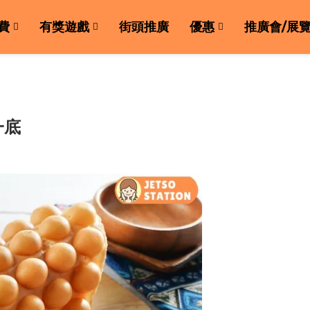
費
有獎遊戲
街頭推廣
優惠
推廣會/展
一底