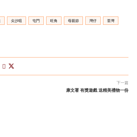
澳
尖沙咀
屯門
旺角
母親節
灣仔
荃灣
下一篇
康文署 有獎遊戲 送精美禮物一份