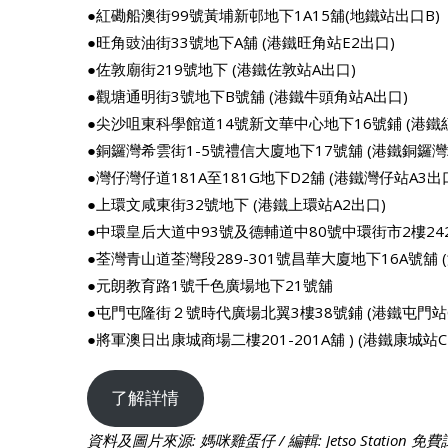
●紅磡船澳街99號黃埔新邨地下1A15舖(地鐵站出口B)
●旺角豉油街33號地下A舖 (港鐵旺角站E2出口)
●佐敦廟街219號地下 (港鐵佐敦站A出口)
●觀塘通明街3號地下B號舖 (港鐵牛頭角站A出口)
●尖沙咀東科學館道14號新文華中心地下16號鋪 (港鐵
●銅鑼灣希雲街1-5號禮信大廈地下17號舖 (港鐵銅鑼灣
●灣仔灣仔道181A至181G地下D2舖 (港鐵灣仔站A3出
●上環文咸東街32號地下 (港鐵上環站A2出口)
●中環皇后大道中93號及德輔道中80號中環街市2樓242
●荃灣青山道荃灣段289-301號昌華大廈地下16A號舖 
●元朗教育路1號千色廣場地下21號舖
●屯門屯隆街２號時代廣場北翼3樓38號鋪 (港鐵屯門站C
●將軍澳日出康城商場二樓201-201A舖 ) (港鐵康城站C
了解詳情
資料及圖片來源: 媽咪雞蛋仔 / 編輯: Jetso Station 