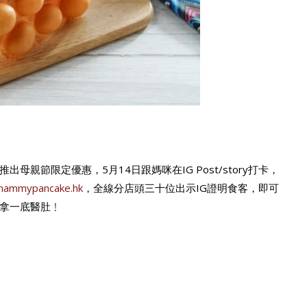
親節限定優惠，5月14日跟媽咪在IG Post/story打卡，
ammypancake.hk
，全線分店頭三十位出示IG證明食客，即可
拿一底醫肚﹗