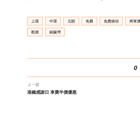
上環
中環
元朗
免費
免費換領
將軍
觀塘
銅鑼灣
0
上一篇
港鐵感謝日 車費半價優惠