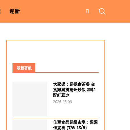
覽
迎新
最新著數
大家樂：超抵食茶餐 金
蜜雞翼拼揚州炒飯 加$1
配紅豆冰
2026-08-06
佳宝食品超級市場：週週
佳驚喜 (7/8-13/8)