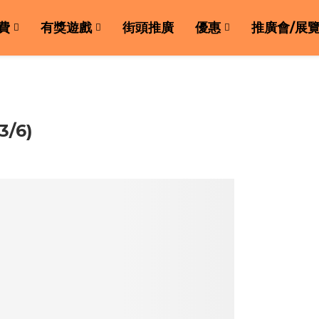
費
有獎遊戲
街頭推廣
優惠
推廣會/展
/6)