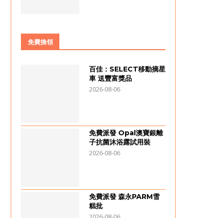
免費換領
百佳：SELECT移動摘星
車 送豐富獎品
2026-08-06
免費派發 Opal澳寶銀離
子抗菌沐浴露試用裝
2026-08-06
免費派發 森永PARM雪
糕批
2026-08-06