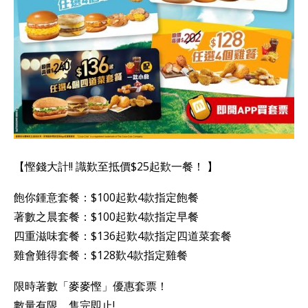
【慳錢大計!! 識歎至抵價$25起歎一餐！ 】
飽你鍾意套餐：$100起歎4款指定飽餐
著數之晨套餐：$100起歎4款指定早餐
四重滋味套餐：$136起歎4款指定四道菜套餐
雞會難得套餐：$128歎4款指定雞餐
限時著數「麥麥慳」優惠套票！
數量有限，售完即止!