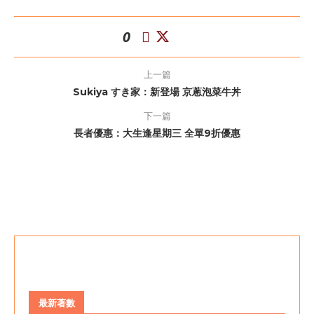
0
上一篇
Sukiya すき家：新登場 京蔥泡菜牛丼
下一篇
長者優惠：大生逢星期三 全單9折優惠
最新著數