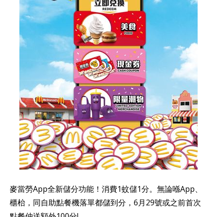
麥當勞App全新儲分功能！消費1蚊儲1分。無論喺App、
櫃枱，同自助點餐機落單都儲到分，6月29號或之前首次
點餐仲送額外100分!