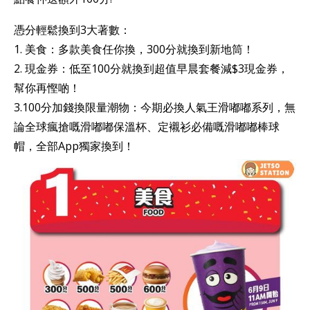
憑分輕鬆換到3大著數：
1. 美食：多款美食任你換，300分就換到新地筒！
2. 現金券：低至100分就換到超值早晨套餐減$3現金券，
幫你再慳啲！
3.100分加錢換限量潮物：今期必換人氣王滑嘟嘟系列，無
論全球瘋搶嘅滑嘟嘟保溫杯、定襯衫必備嘅滑嘟嘟棒球
帽，全部App獨家換到！