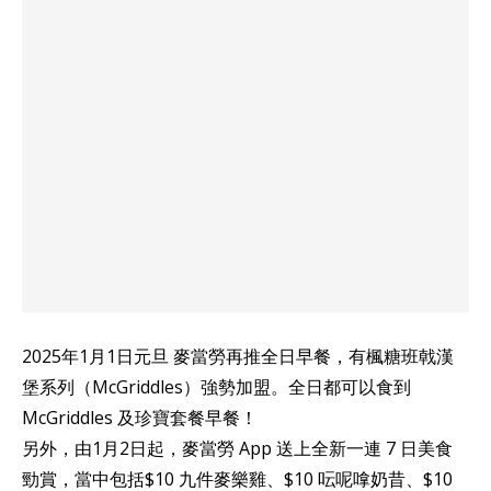
2025年1月1日元旦 麥當勞再推全日早餐，有楓糖班戟漢
堡系列（McGriddles）強勢加盟。全日都可以食到
McGriddles 及珍寶套餐早餐！
另外，由1月2日起，麥當勞 App 送上全新一連 7 日美食
勁賞，當中包括$10 九件麥樂雞、$10 呍呢嗱奶昔、$10