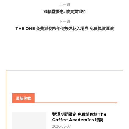
上一篇
鴻福堂優惠: 燒賣買1送1
下一篇
THE ONE 免費派發跨年倒數煙花入場券 免費觀賞匯演
最新著數
豐澤期間限定 免費請你飲The
Coffee Academïcs 特調
2026-08-07