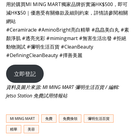
用於購買MI MING MART獨家品牌折實滿HK$500，即可
減HK$50｜優惠受有關條款及細則約束，詳情請參閱相關
網站
#Ceramìracle #AminoBright亮白精華 #皛皛美白丸 #素
顏淨肌 #透亮光彩 #mimingmart #無害生活出發 #拒絕
動物測試 #彌明生活百貨 #CleanBeauty
#DefiningCleanBeauty #擇善美麗
立即登記
資料及圖片來源: MI MING MART 彌明生活百貨 / 編輯:
Jetso Station 免費試用情報站
MI MING MART
免費
免費換領
彌明生活百貨
精華
美容