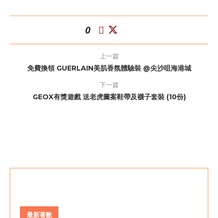
0
上一篇
免費換領 GUERLAIN美肌香氛體驗裝 @尖沙咀海港城
下一篇
GEOX有獎遊戲 送老虎圖案鞋帶及襪子套裝 (10份)
最新著數