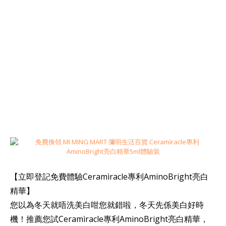
【立即登記免費體驗Ceramìracle專利AminoBright亮白
精華】
您以為冬天就唔洗美白咁您就錯啦，冬天先係美白好時
機！推薦您試Ceramìracle專利AminoBright亮白精華，