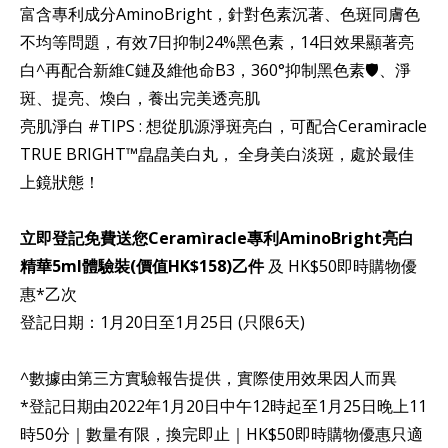
富含專利成分AminoBright，針對色素沉著、色斑同膚色
不均等問題，有效7日抑制24%黑色素，14日效果顯著亮
白^再配合新維C鏈及維他命B3，360°抑制黑色素🛡、淨
斑、提亮、煥白，養出完美透亮肌
亮肌淨白 #TIPS : 想從肌源淨斑亮白，可配合Ceramìracle
TRUE BRIGHT™皛皛美白丸， 全身美白淡斑，處於最佳
上鏡狀態！
立即登記免費送您Ceramìracle專利AminoBright亮白
精華5ml體驗裝(價值HK$158)乙件
及 HK$50即時購物優
惠*乙次
登記日期：1月20日至1月25日 (只限6天)
^數據由第三方實驗報告提供，實際使用效果因人而異
*登記日期由2022年1月20日中午12時起至1月25日晚上11
時50分｜數量有限，換完即止｜HK$50即時購物優惠只適