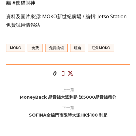
貓 #熊貓財神
資料及圖片來源: MOKO新世紀廣場 / 編輯: Jetso Station
免費試用情報站
MOKO
免費
免費換領
旺角
旺角MOKO
0
上一篇
MoneyBack 易賞錢大派利是 送5000易賞錢積分
下一篇
SOFINA全線門市限時大派HK$100 利是