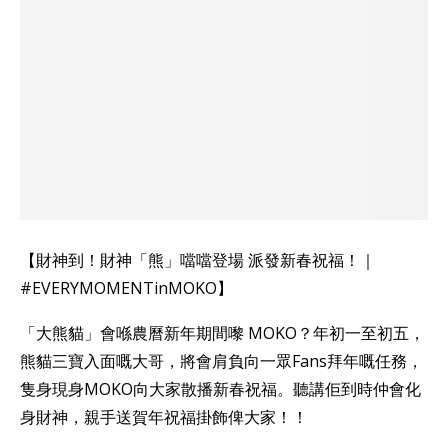
【財神到！財神「熊」噹噹登場 派發新春祝福！｜
#EVERYMOMENTinMOKO】
「大熊貓」會喺農曆新年期間嚟 MOKO？年初一至初五，
熊貓三寶入面嘅大哥，將會肩負向一眾Fans拜年嘅任務，
隻身現身MOKO向大家散播新春祝福。聽講佢到時仲會化
身財神，親手送賀年祝福掛飾俾大家！！