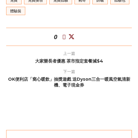
免費
免費換領
免費體驗
郵寄
防曬
體驗包
體驗裝
0
上一篇
大家樂長者優惠 茶市指定套餐減$4
下一篇
OK便利店「窩心暖飲」抽獎遊戲 送Dyson三合一暖風空氣清新
機、電子現金券