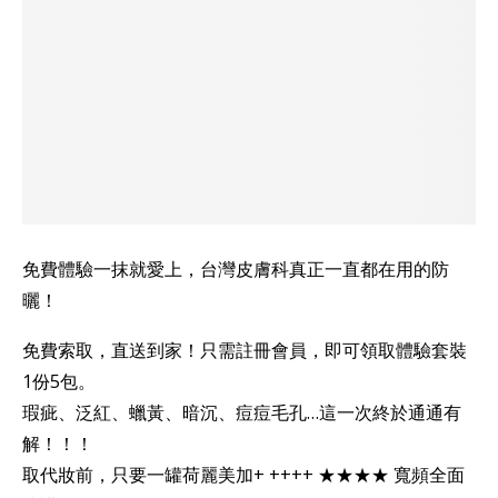
免費體驗一抹就愛上，台灣皮膚科真正一直都在用的防
曬！
免費索取，直送到家！只需註冊會員，即可領取體驗套裝
1份5包。
瑕疵、泛紅、蠟黃、暗沉、痘痘毛孔…這一次終於通通有
解！！！
取代妝前，只要一罐荷麗美加+ ++++ ★★★★ 寬頻全面