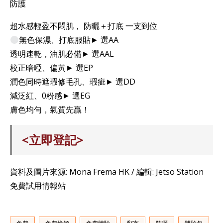
防護
超水感輕盈不悶肌， 防曬＋打底 一支到位
無色保濕、打底服貼► 選AA
透明速乾，油肌必備► 選AAL
校正暗啞、偏黃► 選EP
潤色同時遮瑕修毛孔、瑕疵► 選DD
減泛紅、0粉感► 選EG
膚色均勻，氣質先贏！
<立即登記>
資料及圖片來源: Mona Frema HK / 編輯: Jetso Station
免費試用情報站