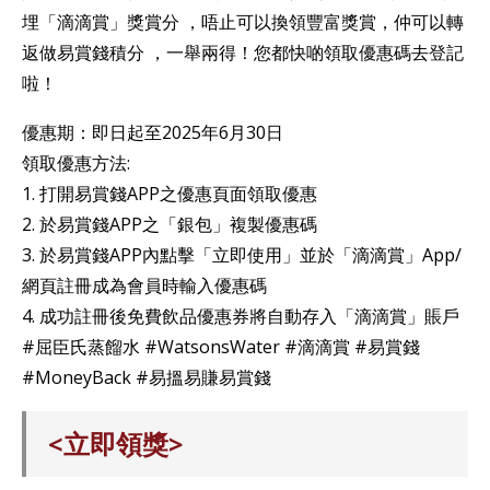
埋「滴滴賞」獎賞分 ，唔止可以換領豐富獎賞，仲可以轉
返做易賞錢積分 ，一舉兩得！您都快啲領取優惠碼去登記
啦！
優惠期：即日起至2025年6月30日
領取優惠方法:
1. 打開易賞錢APP之優惠頁面領取優惠
2. 於易賞錢APP之「銀包」複製優惠碼
3. 於易賞錢APP內點擊「立即使用」並於「滴滴賞」App/
網頁註冊成為會員時輸入優惠碼
4. 成功註冊後免費飲品優惠券將自動存入「滴滴賞」賬戶
#屈臣氏蒸餾水 #WatsonsWater #滴滴賞 #易賞錢
#MoneyBack #易搵易賺易賞錢
<立即領獎>