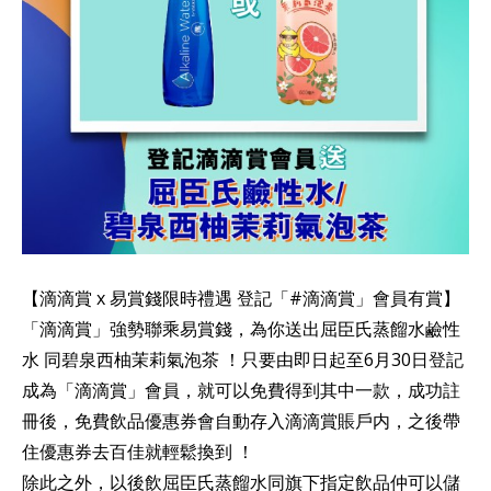
【滴滴賞 x 易賞錢限時禮遇 登記「#滴滴賞」會員有賞】
「滴滴賞」強勢聯乘易賞錢，為你送出屈臣氏蒸餾水鹼性
水 同碧泉西柚茉莉氣泡茶 ！只要由即日起至6月30日登記
成為「滴滴賞」會員，就可以免費得到其中一款，成功註
冊後，免費飲品優惠券會自動存入滴滴賞賬戶内，之後帶
住優惠券去百佳就輕鬆換到 ！
除此之外，以後飲屈臣氏蒸餾水同旗下指定飲品仲可以儲