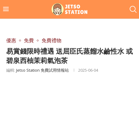
優惠
免費
免費禮物
易賞錢限時禮遇 送屈臣氏蒸餾水鹼性水 或
碧泉西柚茉莉氣泡茶
編輯:
Jetso Station 免費試用情報站
2025-06-04