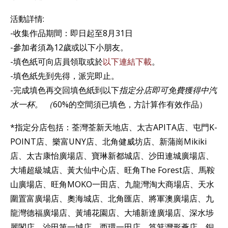
活動詳情:
-收集作品期間：即日起至8月31日
-參加者須為12歲或以下小朋友。
-填色紙可向店員領取或於
以下連結下載
。
-填色紙先到先得，派完即止。
-完成填色再交回填色紙到以下
指定分店即可免費獲得中汽
水一杯。 （
60%的空間須已填色，方計算作有效作品）
*指定分店包括：荃灣荃新天地店、太古APITA店、屯門K-
POINT店、樂富UNY店、北角健威坊店、新蒲崗Mikiki
店、太古康怡廣場店、寶琳新都城店、沙田連城廣場店、
大埔超級城店、黃大仙中心店、旺角The Forest店、馬鞍
山廣場店、旺角MOKO一田店、九龍灣淘大商場店、天水
圍置富廣場店、奧海城店、北角匯店、將軍澳廣場店、九
龍灣德福廣場店、黃埔花園店、大埔新達廣場店、深水埗
麗閣店、沙田第一城店、西環一田店、筲箕灣形薈店、銅