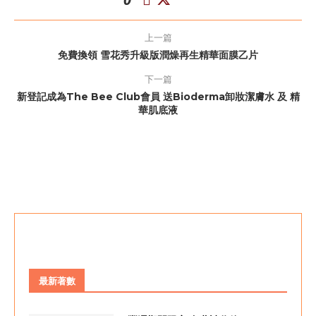
上一篇
免費換領 雪花秀升級版潤燥再生精華面膜乙片
下一篇
新登記成為The Bee Club會員 送Bioderma卸妝潔膚水 及 精
華肌底液
最新著數