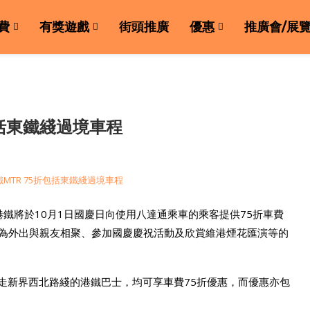
費
有獎遊戲
街頭推廣
優惠
推廣會/展
包括東鐵綫過境車程
港鐵將於10月1日國慶日向使用八達通乘車的乘客提供75折車費
，為外出與親友相聚、參加國慶慶祝活動及欣賞維港煙花匯演等的
行走新界西北路綫的港鐵巴士，均可享車費75折優惠，而優惠亦包