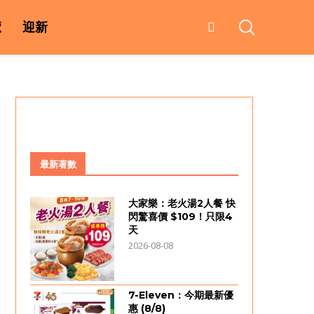
覽
迎新
最新著數
大家樂：老火湯2人餐 快
閃驚喜價 $109！只限4
天
2026-08-08
7-Eleven：今期最新優
惠 (8/8)