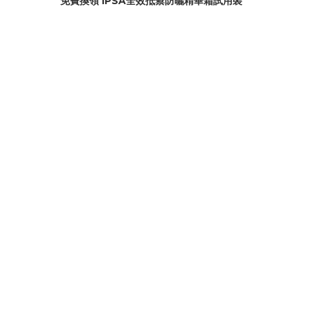
免費換領 IPSA全效抵禦防曬精華霜試用裝