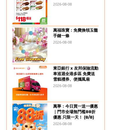
2026-08-08
萬福珠寶：免費換領玉髓
手鏈一條
2026-08-08
東亞銀行 x 友邦保險流動
車巡迴全港多區 免費送
雪糕禮券、便攜風扇
2026-08-08
萬寧：今日買一送一優惠
｜門市全場無門檻88折
優惠 只限一天！ (8/8)
2026-08-08