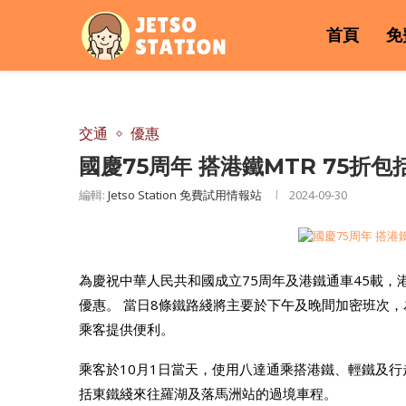
首頁
免
交通
優惠
國慶75周年 搭港鐵MTR 75折
編輯:
Jetso Station 免費試用情報站
2024-09-30
為慶祝中華人民共和國成立75周年及港鐵通車45載，
優惠。 當日8條鐵路綫將主要於下午及晚間加密班次
乘客提供便利。
乘客於10月1日當天，使用八達通乘搭港鐵、輕鐵及
括東鐵綫來往羅湖及落馬洲站的過境車程。