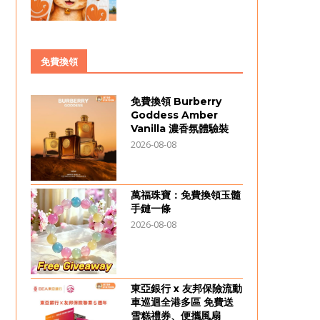
免費換領
免費換領 Burberry
Goddess Amber
Vanilla 濃香氛體驗裝
2026-08-08
萬福珠寶：免費換領玉髓
手鏈一條
2026-08-08
東亞銀行 x 友邦保險流動
車巡迴全港多區 免費送
雪糕禮券、便攜風扇