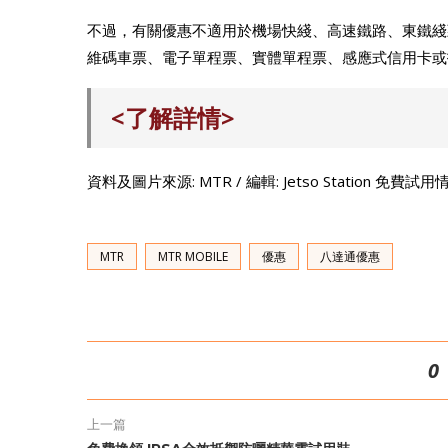
不過，有關優惠不適用於機場快綫、高速鐵路、東鐵綫
維碼車票、電子單程票、實體單程票、感應式信用卡或
<了解詳情>
資料及圖片來源: MTR / 編輯: Jetso Station 免費試
MTR
MTR MOBILE
優惠
八達通優惠
0
上一篇