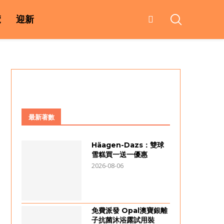
覽
迎新
最新著數
Häagen-Dazs：雙球
雪糕買一送一優惠
2026-08-06
免費派發 Opal澳寶銀離
子抗菌沐浴露試用裝