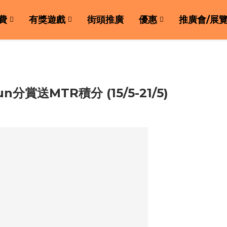
費
有獎遊戲
街頭推廣
優惠
推廣會/展
n分賞送MTR積分 (15/5-21/5)