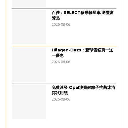
百佳：SELECT移動摘星車 送豐富
獎品
2026-08-06
Häagen-Dazs：雙球雪糕買一送
一優惠
2026-08-06
免費派發 Opal澳寶銀離子抗菌沐浴
露試用裝
2026-08-06