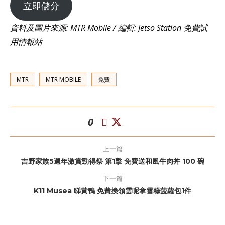
立即儲分
資料及圖片來源: MTR Mobile / 編輯: Jetso Station 免費試
用情報站
MTR
MTR MOBILE
免費
0
上一篇
吉野家族5週年激賞勁得祭 第1擊 免費送和風牛肉丼 100 碗
下一篇
K11 Musea 睇黃鴨 免費換領雲呢拿雪糕菠蘿包1件