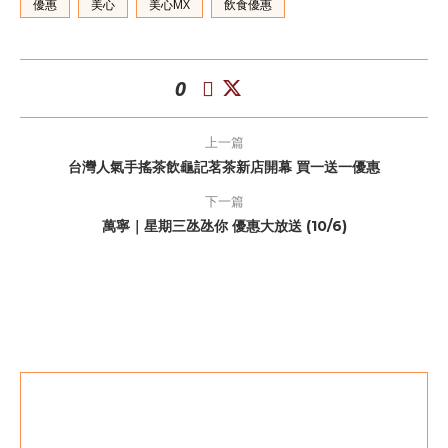
優惠
美心
美心MX
飲食優惠
0
上一篇
台灣人氣手搖茶飲龜記茗茶新店開幕 買一送一優惠
下一篇
萬寧｜星期三氹氹你 優惠大放送 (10/6)