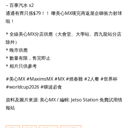
– 百事汽水 x2
通通有齊只係$79！！ 嚟美心MX嘆完再返屋企睇衝力射球
啦！
* ⁠全線美心MX分店供應（大會堂、大學站、西九龍站分店
除外）
* 晚市供應
* ⁠數量有限，售完即止
* ⁠相片只供參考
#美心MX #MaximsMX #MX #燒春雞 #2人餐 #世界杯
#worldcup2026 #睇波必食
資料及圖片來源: 美心MX / 編輯: Jetso Station 免費試用情
報站