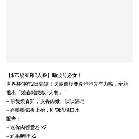
【$79燒春雞2人餐】睇波前必食！
世界杯仲有2日開鑼！睇波前梗要食飽飽先有力嗌，全新
推出「燒春雞鐵板2人餐」！
– 原隻燒春雞，皮香肉嫩、啖啖滿足
– 香噴噴鐵板上枱，即刻流晒口水
配齊：
– 迷你肉醬意粉 x2
– 雜果啫喱 x2