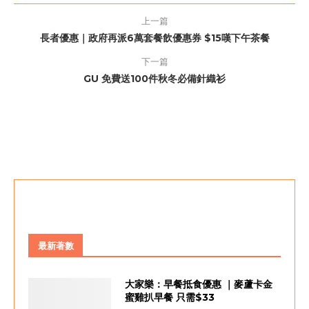
上一篇
長者優惠｜政府再派6萬套餐飲優惠券 $15嘆下午茶餐
下一篇
GU 免費送100件秋冬必備針織衫
最新著數
大家樂：早餐抵食優惠 ｜麥蘆卡金
蜜雞扒早餐 只需$33