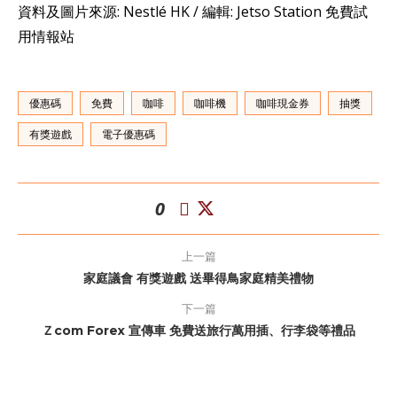
資料及圖片來源: Nestlé HK / 編輯: Jetso Station 免費試
用情報站
優惠碼
免費
咖啡
咖啡機
咖啡現金券
抽獎
有獎遊戲
電子優惠碼
0
上一篇
家庭議會 有獎遊戲 送畢得鳥家庭精美禮物
下一篇
Ｚcom Forex 宣傳車 免費送旅行萬用插、行李袋等禮品