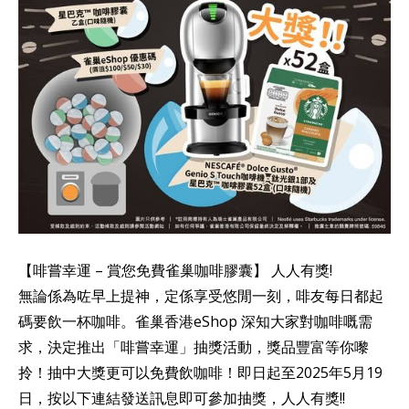
【啡嘗幸運 – 賞您免費雀巢咖啡膠囊】 人人有獎!
無論係為咗早上提神，定係享受悠閒一刻，啡友每日都起
碼要飲一杯咖啡。雀巢香港eShop 深知大家對咖啡嘅需
求，決定推出「啡嘗幸運」抽獎活動，獎品豐富等你嚟
拎！抽中大獎更可以免費飲咖啡！即日起至2025年5月19
日，按以下連結發送訊息即可參加抽獎，人人有獎!!