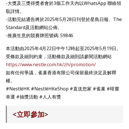
-大獎及三獎得獎者會於3個工作天內以WhatsApp 聯絡領
取詳情。
-活動完結通告將於2025年5月28日刊登於星島日報、The
Standard及活動網站公佈。
-推廣生意的競賽牌照號碼: 59846
本活動由2025年4月22日中午12時起至2025年5月19日。
受條款及細則約束，活動條款及細則請參閱活動網站
https://www.nestle.com.hk/zh/promotion/
如有任何爭議，雀巢香港有限公司保留最終決定及解釋
權。
#NestléHK #NestléHKeShop #直送您家 #雀巢 #啡嘗
幸運 #抽獎活動 #人人有獎
<立即參加>