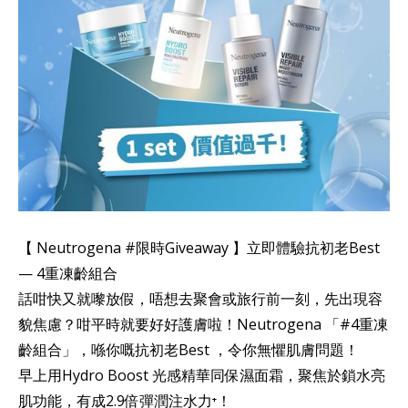
【 Neutrogena #限時Giveaway 】立即體驗抗初老Best
— 4重凍齡組合
話咁快又就嚟放假，唔想去聚會或旅行前一刻，先出現容
貌焦慮？咁平時就要好好護膚啦！Neutrogena 「#4重凍
齡組合」，喺你嘅抗初老Best ，令你無懼肌膚問題！
早上用Hydro Boost 光感精華同保濕面霜，聚焦於鎖水亮
肌功能，有成2.9倍彈潤注水力⁺！