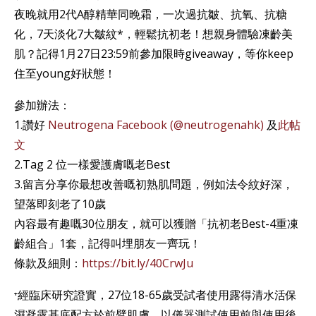
夜晚就用2代A醇精華同晚霜，一次過抗皺、抗氧、抗糖
化，7天淡化7大皺紋*，輕鬆抗初老！想親身體驗凍齡美
肌？記得1月27日23:59前參加限時giveaway，等你keep
住至young好狀態！
參加辦法：
1.讚好
Neutrogena Facebook (@neutrogenahk)
及
此帖
文
2.Tag 2 位一樣愛護膚嘅老Best
3.留言分享你最想改善嘅初熟肌問題，例如法令紋好深，
望落即刻老了10歲
內容最有趣嘅30位朋友，就可以獲贈「抗初老Best-4重凍
齡組合」1套，記得叫埋朋友一齊玩！
條款及細則：
https://bit.ly/40CrwJu
⁺經臨床研究證實，27位18-65歲受試者使用露得清水活保
濕凝露基底配方於前臂肌膚，以儀器測試使用前與使用後