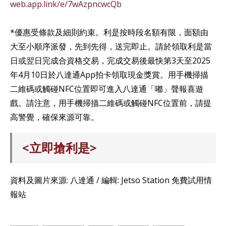
web.app.link/e/7wAzpncwcQb⁣⁣
*優惠受條款及細則約束。利是按時段名額有限，面額由
大至小順序派發，先到先得，送完即止。請於領取利是當
日或翌日完成合資格交易，完成交易後最快第3天至2025
年4月10日於八達通App拍卡領取現金獎賞。用手機掃描
二維碼或觸碰NFC位置即可進入八達通「嘟」聲報喜遊
戲。請注意，用手機掃描二維碼或觸碰NFC位置前，請提
高警覺，確保來源可靠。
<立即搶利是>
資料及圖片來源: 八達通 / 編輯: Jetso Station 免費試用情
報站