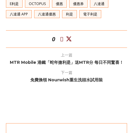
E利是
OCTOPUS
優惠
優惠券
八達通
八達通 APP
八達通優惠
利是
電子利是
0
上一篇
MTR Mobile 港鐵「蛇年搶利是」送MTR分 每日不同驚喜！
下一篇
免費換領 Nourwish重生洗頭水試用裝