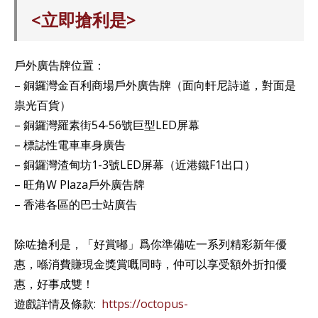
<立即搶利是>
戶外廣告牌位置：⁣⁣
– 銅鑼灣金百利商場戶外廣告牌（面向軒尼詩道，對面是
祟光百貨）⁣⁣
– 銅鑼灣羅素街54-56號巨型LED屏幕⁣⁣
– 標誌性電車車身廣告⁣⁣
– 銅鑼灣渣甸坊1-3號LED屏幕（近港鐵F1出口）⁣⁣
– 旺角W Plaza戶外廣告牌⁣⁣
– 香港各區的巴士站廣告⁣⁣
除咗搶利是，「好賞嘟」爲你準備咗一系列精彩新年優
惠，喺消費賺現金獎賞嘅同時，仲可以享受額外折扣優
惠，好事成雙！
遊戲詳情及條款:
https://octopus-