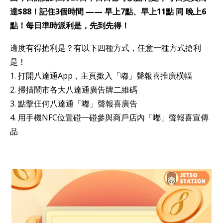
達$88！⁣記住3個時間 —— 早上7點、早上11點 同 晚上6
點！每日準時派利是，先到先得！⁣⁣
邊度有得搶利是？有以下四種方式，任意一種方式搶利
是！
1. 打開八達通App，主頁撳入「嘟」聲報喜推廣橫幅⁣⁣
2. 掃描鬧市各大八達通廣告牌二維碼⁣⁣
3. 點擊仼何八達通「嘟」聲報喜廣告⁣⁣
4. 用手機NFC位置碰一碰參與商戶店內「嘟」聲報喜宣傳
品⁣⁣