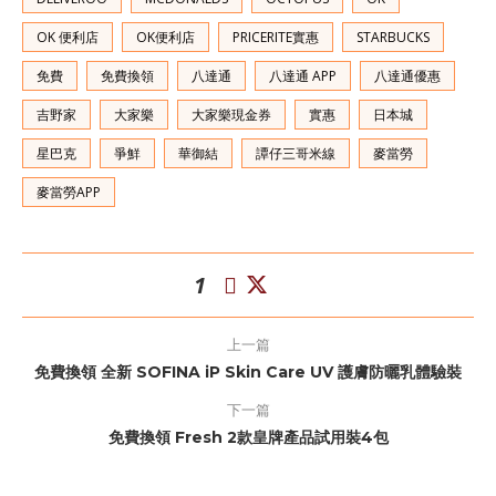
OK 便利店
OK便利店
PRICERITE實惠
STARBUCKS
免費
免費換領
八達通
八達通 APP
八達通優惠
吉野家
大家樂
大家樂現金券
實惠
日本城
星巴克
爭鮮
華御結
譚仔三哥米線
麥當勞
麥當勞APP
1
上一篇
免費換領 全新 SOFINA iP Skin Care UV 護膚防曬乳體驗裝
下一篇
免費換領 Fresh 2款皇牌產品試用裝4包