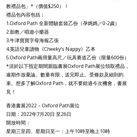
教禮品包」*（價值$250）！
禮品包內容包括︰
1.Oxford Path 全新體驗套裝乙份（孕媽媽／0-2歲）
2.胎教／唱遊小樂器
3.牛津寶寶字母海報乙張
4.英語兒童讀物《Cheeky’s Nappy》乙本
5.Oxford Path兩用量高尺／玩具賽道乙份（限量600份）
*須於以下指定期間親臨書展Oxford Path展位領取禮品，
逾期作放棄論。數量有限，送完即止。受條款及細則約
束。想多了解Oxford Path，就不要錯過今次機會，書展
見！
香港書展2022 – Oxford Path展位
日期：2022年7月20日 至26日
開放時間：
星期三至四、星期日至一：上午10時至晚上10時