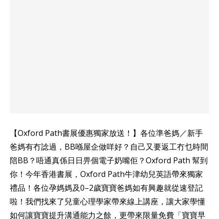
【Oxford Path書展優惠獨家放送！】各位準爸媽／新手
爸媽有冇諗過，BB喺屋企做咩好？自己又要返工冇乜時間
陪BB？唔通真係日日畀個電子奶嘴佢？Oxford Path 幫到
你！今年香港書展，Oxford Path牛津幼兒英語帶來獨家
禮品！各位孕媽媽及0–2歲寶寶爸媽如有興趣就從速登記
啦！我們找來了兒童心理學家帶來線上講座，讓大家學懂
如何讓寶寶提升溝通能力之餘，更帶來限量免費「寶寶早