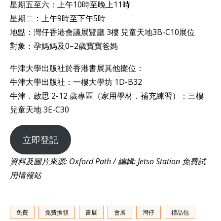
星期五至六：上午10時至晚上11時
星期二：上午9時至下午5時
地點：灣仔香港會議展覽廳 3樓 兒童天地3B-C10展位
對象：孕媽媽及0–2歲寶寶爸媽
牛津大學出版社於香港書展其他攤位：
牛津大學出版社：一樓大學坊 1D-B32
牛津．啟思 2-12 歲專區（家用學材．補充練習）：三樓
兒童天地 3E-C30
立即登記
資料及圖片來源: Oxford Path / 編輯: Jetso Station 免費試
用情報站
免費
免費換領
書展
會展
灣仔
禮品包