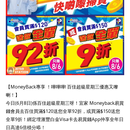
【MoneyBack專享 ！嘩嘩嘩! 百佳超級星期三優惠又嚟
喇！】
今日(6月8日)係百佳超級星期三呀！宜家 Moneyback易賞
錢會員去百佳買滿$120送您全單92折，或買滿$150送您
全單9折！綁定埋滙豐白金Visa卡去易賞錢App仲享全年日
日高達6倍積分㖭！