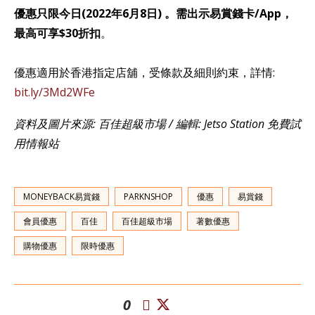
優惠只限今日(2022年6月8日) 。需出示易賞錢卡/App，
最高可享$30折扣
。
優惠適用於香港指定店舖，受條款及細則約束，詳情:
bit.ly/3Md2WFe
資料及圖片來源: 百佳超級市場 / 編輯: Jetso Station 免費試
用情報站
MONEYBACK易賞錢
PARKNSHOP
優惠
易賞錢
會員優惠
百佳
百佳超級市場
著數優惠
購物優惠
限時優惠
0