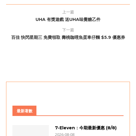
上一篇
UHA 有獎遊戲 送UHA味覺糖乙件
下一篇
百佳 快閃星期三 免費領取 壽桃咖哩魚蛋車仔麵 $5.9 優惠券
最新著數
7-Eleven：今期最新優惠 (8/8)
2026-08-08