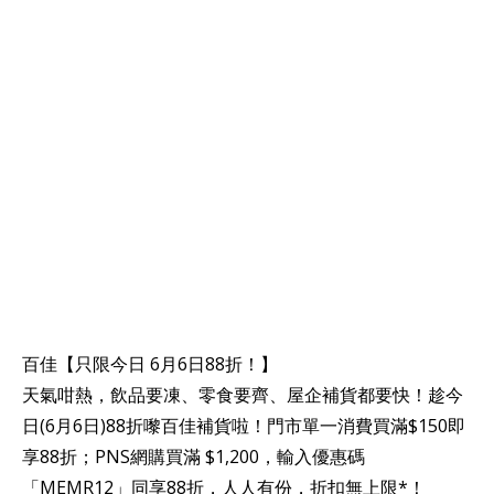
百佳【只限今日 6月6日88折！】
天氣咁熱，飲品要凍、零食要齊、屋企補貨都要快！趁今
日(6月6日)88折嚟百佳補貨啦！門市單一消費買滿$150即
享88折；PNS網購買滿 $1,200，輸入優惠碼
「MEMR12」同享88折，人人有份，折扣無上限*！