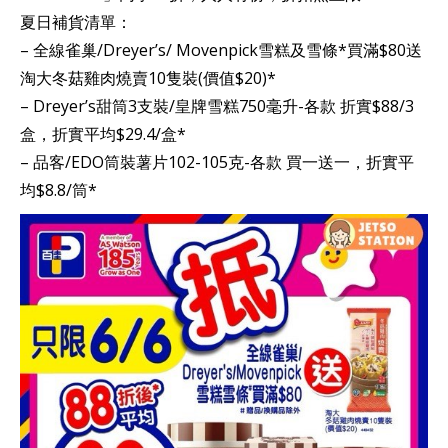
夏日補貨清單：
– 全線雀巢/Dreyer’s/ Movenpick雪糕及雪條*買滿$80送
淘大冬菇雞肉燒賣10隻裝(價值$20)*
– Dreyer’s甜筒3支裝/皇牌雪糕750毫升-各款 折實$88/3
盒，折實平均$29.4/盒*
– 品客/EDO筒裝薯片102-105克-各款 買一送一，折實平
均$8.8/筒*