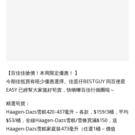
【百佳佳搶價！本周限定優惠！ 】
今期佳抵買有唔少優惠選擇。佳蛋仔BESTGUY 同百便星
EASY 已經幫大家搵好筍貨，快啲嚟百佳行個圈啦～
精選筍貨：
Häagen-Dazs雪糕420-437毫升 – 各款，$159/3桶，平均
$53/桶，全線Häagen-Dazs雪糕/雪條買滿$150，送
Häagen-Dazs雪糕家庭裝473毫升（任選1桶 – 價值