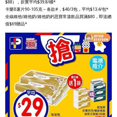
$88），折實平均$39.8/桶*
卡樂B薯片90-105克 – 各款#，$40/3包，平均$13.4/包*
全線維他/維他奶/維他奶鈣思寶常溫飲品買滿$80，即送總
值$69贈品*