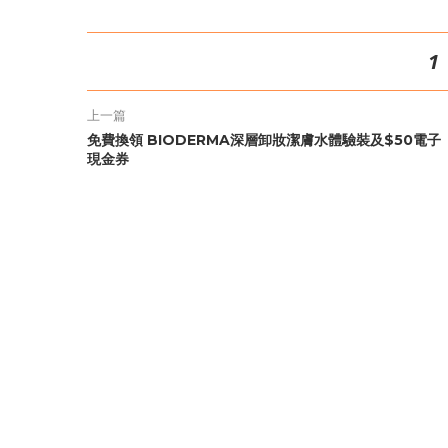
1
上一篇
免費換領 BIODERMA深層卸妝潔膚水體驗裝及$50電子
現金券