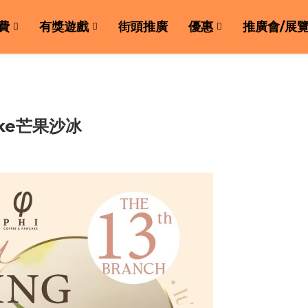
費
有獎遊戲
街頭推廣
優惠
推廣會/展
cake芒果沙冰