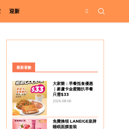
覽
迎新
最新著數
大家樂：早餐抵食優惠
｜麥蘆卡金蜜雞扒早餐
只需$33
2026-08-06
免費換領 LANEIGE皇牌
睡眠面膜套裝