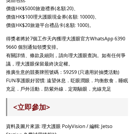
獎品包括:
價值HK$5000旅遊禮券(名額:20)、
價值HK$100理大護眼現金券(名額: 10000)、
價值HK$20旅遊平台禮品卡(名額: 1000)。
得獎者將於7個工作天內獲理大護眼官方WhatsApp 6390
9660 個別通知領獎安排。
有關詳情、條款及細則，請向理大護眼查詢。如有任何爭
議，理大護眼保留最終決定權。
推廣生意的競賽牌照號碼：59259 (只適用於抽獎活動)
FUN享護眼好習慣: 遠望休息．眨眼潤眼．均衡飲食．睡眠
充足．戶外活動．防紫外線．定期驗眼．光線充足
<立即參加>
資料及圖片來源: 理大護眼 PolyVision / 編輯: Jetso