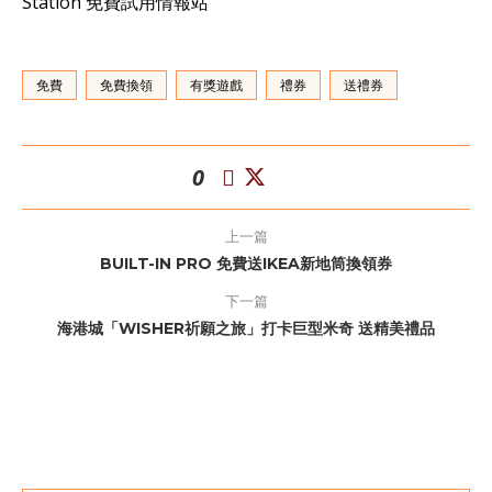
Station 免費試用情報站
免費
免費換領
有獎遊戲
禮券
送禮券
0
上一篇
BUILT-IN PRO 免費送IKEA新地筒換領券
下一篇
海港城「WISHER祈願之旅」打卡巨型米奇 送精美禮品