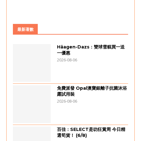
最新著數
Häagen-Dazs：雙球雪糕買一送
一優惠
2026-08-06
免費派發 Opal澳寶銀離子抗菌沐浴
露試用裝
2026-08-06
百佳：SELECT是叻狂賞周 今日精
選筍貨！ (6/8)