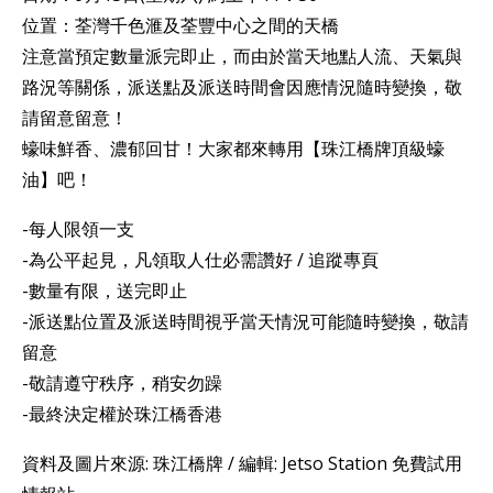
位置：荃灣千色滙及荃豐中心之間的天橋
注意當預定數量派完即止，而由於當天地點人流、天氣與
路況等關係，派送點及派送時間會因應情況隨時變換，敬
請留意留意！
蠔味鮮香、濃郁回甘！大家都來轉用【珠江橋牌頂級蠔
油】吧！
-每人限領一支
-為公平起見，凡領取人仕必需讚好 / 追蹤專頁
-數量有限，送完即止
-派送點位置及派送時間視乎當天情況可能隨時變換，敬請
留意
-敬請遵守秩序，稍安勿躁
-最終決定權於珠江橋香港
資料及圖片來源: 珠江橋牌 / 編輯: Jetso Station 免費試用