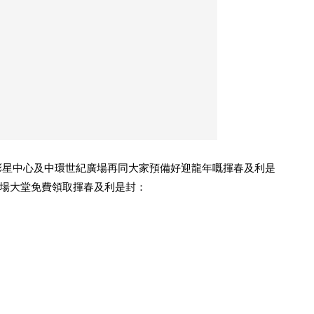
彩星中心及中環世紀廣場再同大家預備好迎龍年嘅揮春及利是
場大堂免費領取揮春及利是封：