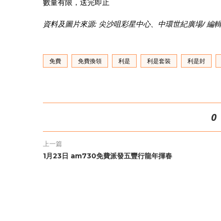
數量有限，送完即止
資料及圖片來源: 尖沙咀彩星中心、中環世紀廣場/ 編輯: Jet
免費
免費換領
利是
利是套裝
利是封
0
上一篇
1月23日 am730免費派發五豐行龍年揮春