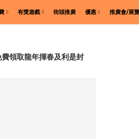
費
有獎遊戲
街頭推廣
優惠
推廣會/展
免費領取龍年揮春及利是封