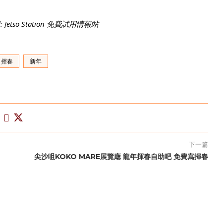
so Station 免費試用情報站
揮春
新年
下一篇
尖沙咀KOKO MARE展覽廰 龍年揮春自助吧 免費寫揮春