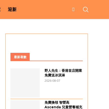
覽
迎新
最新著數
野人先生：香港首店開業
免費送冰淇淋
2026-08-07
免費換領 智營高
Ascenda 兒童營養補充