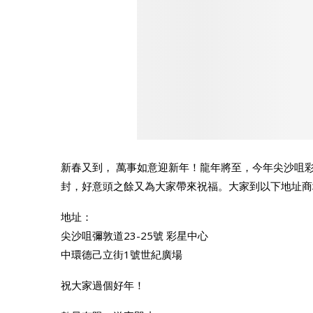
新春又到， 萬事如意迎新年！龍年將至，今年尖沙咀
封，好意頭之餘又為大家帶來祝福。大家到以下地址商
地址：
尖沙咀彌敦道23-25號 彩星中心
中環德己立街1號世紀廣場
祝大家過個好年！