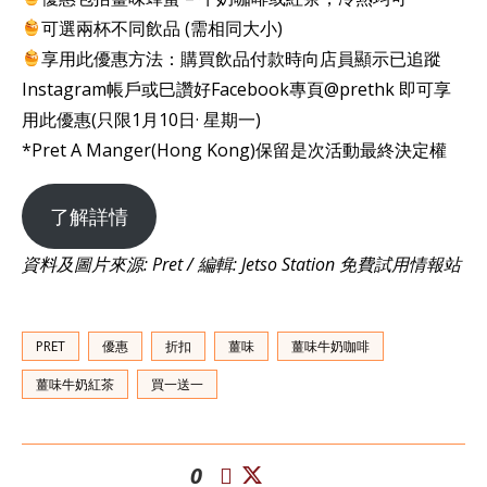
可選兩杯不同飲品 (需相同大小)
享用此優惠方法：購買飲品付款時向店員顯示已追蹤
Instagram帳戶或巳讚好Facebook專頁@prethk 即可享
用此優惠(只限1月10日· 星期一)
*Pret A Manger(Hong Kong)保留是次活動最終決定權
了解詳情
資料及圖片來源: Pret / 編輯: Jetso Station 免費試用情報站
PRET
優惠
折扣
薑味
薑味牛奶咖啡
薑味牛奶紅茶
買一送一
0