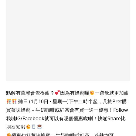
點解有薑就會覺得甜？
因為有蜂蜜囉
一齊飲就更加甜
聽日 (1月10日 • 星期一)下午二時半起，凡於Pret購
買薑味蜂蜜 – 牛奶咖啡或紅茶會有買一送一優惠！Follow
我哋IG/Facebook就可以有呢個優惠㗎喇！快啲Share比
朋友知啦
優惠包括薑味蜂蜜 – 牛奶咖啡或紅茶，冷熱均可