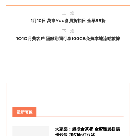
上一篇
1月10日 萬寧Yuu會員折扣日 全單95折
下一篇
1O1O月費客戶 隔離期間可享100GB免費本地流動數據
最新著數
大家樂：超抵食茶餐 金蜜雞翼拼揚
州炒飯 加$1配紅豆冰