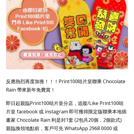
反應熱烈再度加推！！！Print100咭片皇聯乘 Chocolate
Rain 帶來新年免費賞！
即日起親臨Print100咭片皇分店，追蹤/Like Print100咭
片皇 facebook 或 instagram 即可獲得限定版聯乘本地插
畫家 Chocolate Rain 利是封1套 (2包共20個，2個款式)
親臨換領地點前，客戶可先 WhatsApp 2968 0000 或