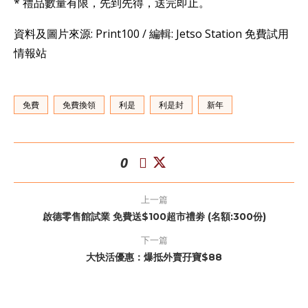
* 禮品數量有限，先到先得，送完即止。
資料及圖片來源: Print100 / 編輯: Jetso Station 免費試用
情報站
免費
免費換領
利是
利是封
新年
0
上一篇
啟德零售館試業 免費送$100超市禮劵 (名額:300份)
下一篇
大快活優惠：爆抵外賣孖寶$88