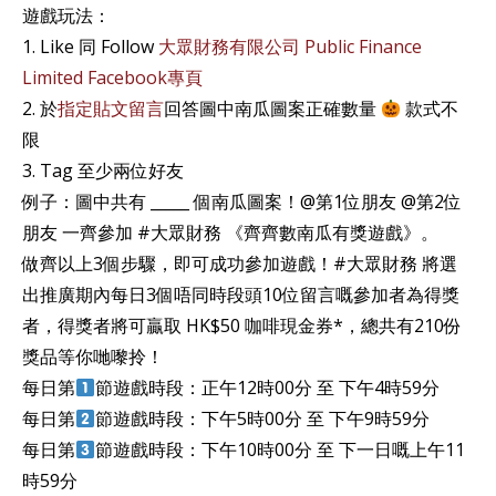
遊戲玩法：
1. Like 同 Follow
大眾財務有限公司 Public Finance
Limited Facebook專頁
2. 於
指定貼文留言
回答圖中南瓜圖案正確數量
款式不
限
3. Tag 至少兩位好友
例子：圖中共有 _____ 個南瓜圖案！@第1位朋友 @第2位
朋友 一齊參加 #大眾財務 《齊齊數南瓜有獎遊戲》。
做齊以上3個步驟，即可成功參加遊戲！#大眾財務 將選
出推廣期內每日3個唔同時段頭10位留言嘅參加者為得獎
者，得獎者將可贏取 HK$50 咖啡現金券*，總共有210份
獎品等你哋嚟拎！
每日第
節遊戲時段：正午12時00分 至 下午4時59分
每日第
節遊戲時段：下午5時00分 至 下午9時59分
每日第
節遊戲時段：下午10時00分 至 下一日嘅上午11
時59分