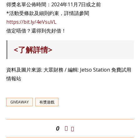
得獎名單公佈時間：2024年11月7日或之前
*活動受條款及細則約束，詳情請參閱
https://bit.ly/4eVsuVL
借定唔借？還得到先好借！
<了解詳情>
資料及圖片來源: 大眾財務 / 編輯: Jetso Station 免費試用
情報站
GIVEAWAY
有獎遊戲
0