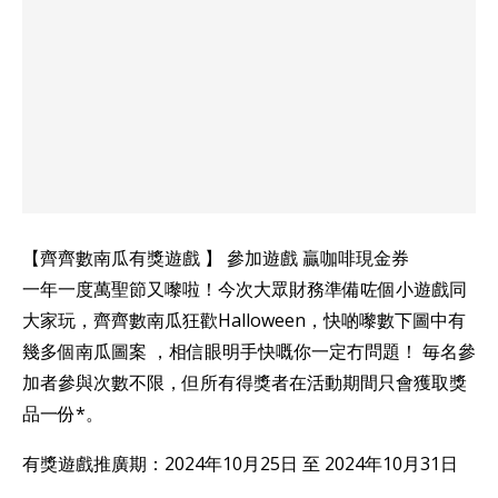
【齊齊數南瓜有獎遊戲 】 參加遊戲 贏咖啡現金券
一年一度萬聖節又嚟啦！今次大眾財務準備咗個小遊戲同
大家玩，齊齊數南瓜狂歡Halloween，快啲嚟數下圖中有
幾多個南瓜圖案 ，相信眼明手快嘅你一定冇問題！ 毎名參
加者參與次數不限，但所有得獎者在活動期間只會獲取獎
品一份*。
有獎遊戲推廣期：2024年10月25日 至 2024年10月31日