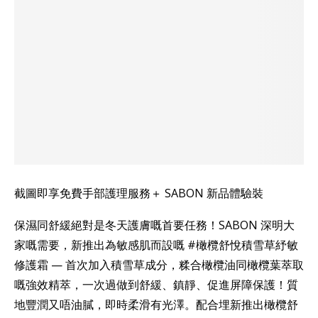
截圖即享免費手部護理服務＋ SABON 新品體驗裝
保濕同舒緩絕對是冬天護膚嘅首要任務！SABON 深明大
家嘅需要，新推出為敏感肌而設嘅 #橄欖舒悅積雪草紓敏
修護霜 — 首次加入積雪草成分，糅合橄欖油同橄欖葉萃取
嘅強效精萃，一次過做到舒緩、鎮靜、促進屏障保護！質
地豐潤又唔油膩，即時柔滑有光澤。配合埋新推出橄欖舒