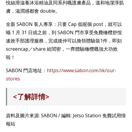
悅絲滑滋養沐浴精油及同系列嘅護膚產品，溫和地潔淨肌
膚，滋潤感都會 double。
全新 SABON 客人專享：只要 Cap 低呢個 post，就可以
喺 1 月 31 日或之前，到 SABON 門市享受免費橄欖舒悅
速效手部護理服務，完成後仲可以換領體驗裝1件，即刻
screencap／share 給閨密，一齊體驗橄欖嘅強大功效
啦！
SABON 門店地址：
https://www.sabon.com.hk/our-
stores
<了解詳情>
資料及圖片來源: SABON / 編輯: Jetso Station 免費試用情
報站