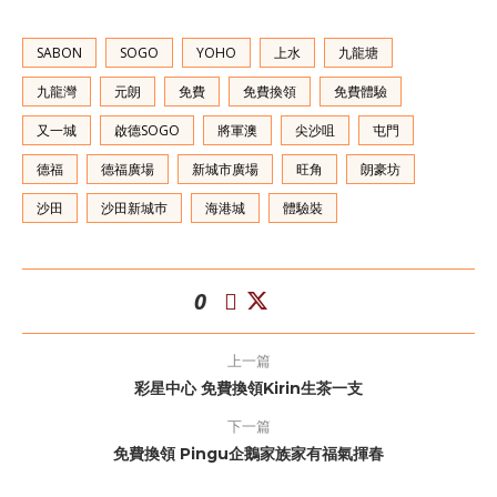
SABON
SOGO
YOHO
上水
九龍塘
九龍灣
元朗
免費
免費換領
免費體驗
又一城
啟德SOGO
將軍澳
尖沙咀
屯門
德福
德福廣場
新城市廣場
旺角
朗豪坊
沙田
沙田新城巿
海港城
體驗裝
0
上一篇
彩星中心 免費換領Kirin生茶一支
下一篇
免費換領 Pingu企鵝家族家有福氣揮春