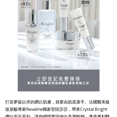
打造夢寐以求的鑽白肌膚，就要由肌底著手。法國醫美級
玻尿酸專家Rexaline獨家登陸莎莎，帶來Crystal Bright
鑽白亮采系列，讓您瞬間實現煥白美麗蛻變。透過專利醫