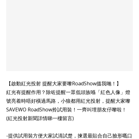
【啟動紅光投射 提醒大家要嚟RoadShow搵我哋！】
紅光有提醒作用？除咗提醒一眾低頭族喺「紅色人像」燈
號亮着時唔好橫過馬路，小狼都用紅光投射，提醒大家嚟
SAVEWO RoadShow拎試用裝！一齊叫埋朋友仔嚟啦！
(紅光投射新聞詳情睇一樓留言)
-提供試用裝方便大家試清試楚，揀選最貼合自己臉形嘅口