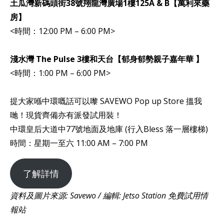
土瓜灣新碼頭街38號翔龍灣廣場1樓125A & B【萬利來藥
房】
<時間：12:00 PM – 6:00 PM>
淺水灣 The Pulse 3樓和天台【郁身郁勢親子嘉年華 】
<時間：1:00 PM – 6:00 PM>
提大家喺中環嘅話可以嚟 SAVEWO Pop up Store 搵我
哋！現貨齊備亦有派發試用裝！
中環皇后大道中77號地面及地庫 (行入Bless 落一層樓梯)
時間：星期一至六 11:00 AM – 7:00 PM
了解詳情
資料及圖片來源: Savewo / 編輯: Jetso Station 免費試用情
報站