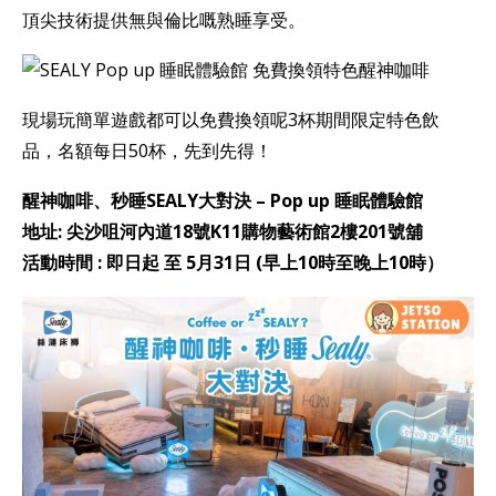
頂尖技術提供無與倫比嘅熟睡享受。
現場玩簡單遊戲都可以免費換領呢3杯期間限定特色飲
品，名額每日50杯，先到先得！
醒神咖啡、秒睡SEALY大對決 – Pop up 睡眠體驗館
地址: 尖沙咀河內道18號K11購物藝術館2樓201號舖
活動時間 : 即日起 至 5月31日 (早上10時至晚上10時）