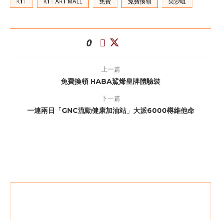
K11
K11 ART MALL
免費
免費換領
尖沙咀
0
上一篇
免費換領 HABA鯊烯皇牌體驗裝
下一篇
一連兩日「GNC流動健康加油站」大派6000樽維他命