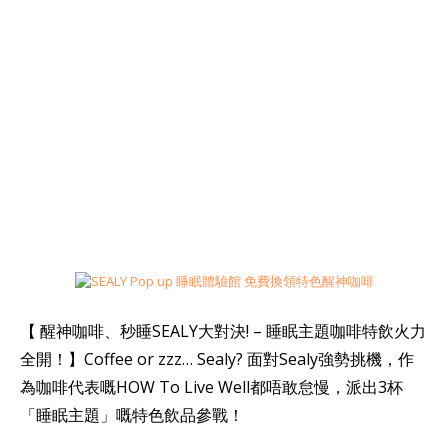
【 醒神咖啡、秒睡SEALY大對決! – 睡眠主題咖啡特飲火力
全開！】Coffee or zzz… Sealy? 面對Sealy強勢挑機，作
為咖啡代表嘅HOW To Live Well都唔敢怠慢，派出3杯
「睡眠主題」嘅特色飲品參戰！