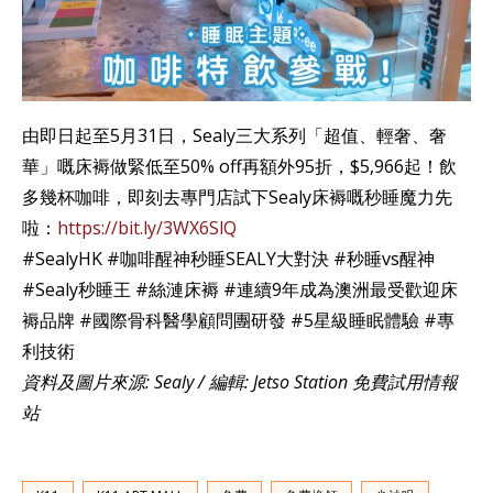
由即日起至5月31日，Sealy三大系列「超值、輕奢、奢
華」嘅床褥做緊低至50% off再額外95折，$5,966起！飲
多幾杯咖啡，即刻去專門店試下Sealy床褥嘅秒睡魔力先
啦：
https://bit.ly/3WX6SlQ
#SealyHK #咖啡醒神秒睡SEALY大對決 #秒睡vs醒神
#Sealy秒睡王 #絲漣床褥 #連續9年成為澳洲最受歡迎床
褥品牌 #國際骨科醫學顧問團研發 #5星級睡眠體驗 #專
利技術
資料及圖片來源: Sealy / 編輯: Jetso Station 免費試用情報
站