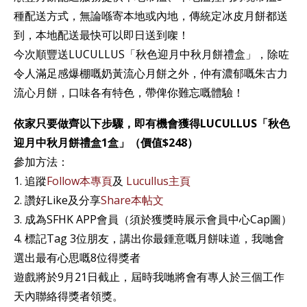
種配送方式，無論喺寄本地或內地，傳統定冰皮月餅都送
到，本地配送最快可以即日送到㗎！
今次順豐送LUCULLUS「秋色迎月中秋月餅禮盒」，除咗
令人滿足感爆棚嘅奶黃流心月餅之外，仲有濃郁嘅朱古力
流心月餅，口味各有特色，帶俾你難忘嘅體驗！
依家只要做齊以下步驟，即有機會獲得LUCULLUS「秋色
迎月中秋月餅禮盒1盒」（價值$248）
參加方法：
1. 追蹤
Follow本專頁
及
Lucullus主頁
2. 讚好Like及分享
Share本帖文
3. 成為SFHK APP會員（須於獲獎時展示會員中心Cap圖）
4. 標記Tag 3位朋友，講出你最鍾意嘅月餅味道，我哋會
選出最有心思嘅8位得獎者
遊戲將於9月21日截止，屆時我哋將會有專人於三個工作
天內聯絡得獎者領獎。