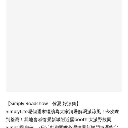
【Simply Roadshow︳傢夏‧好涼爽】
SimplyLife呢個週末繼續為大家消暑解渴派涼風！今次嚟
到荃灣！我地會喺愉景新城附近擺booth 大派野飲同
Simply風扇仔，2日活動期間嚟荃灣愉景新城門市憑指定