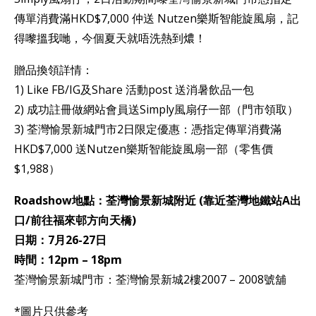
傳單消費滿HKD$7,000 仲送 Nutzen樂斯智能旋風扇，記
得嚟搵我哋，今個夏天就唔洗熱到燶！
贈品換領詳情：
1) Like FB/IG及Share 活動post 送消暑飲品一包
2) 成功註冊做網站會員送Simply風扇仔一部（門市領取）
3) 荃灣愉景新城門市2日限定優惠：憑指定傳單消費滿
HKD$7,000 送Nutzen樂斯智能旋風扇一部（零售價
$1,988）
Roadshow地點：荃灣愉景新城附近 (靠近荃灣地鐵站A出
口/前往福來邨方向天橋)
日期：7月26-27日
時間：12pm – 18pm
荃灣愉景新城門市：荃灣愉景新城2樓2007 – 2008號舖
*圖片只供參考