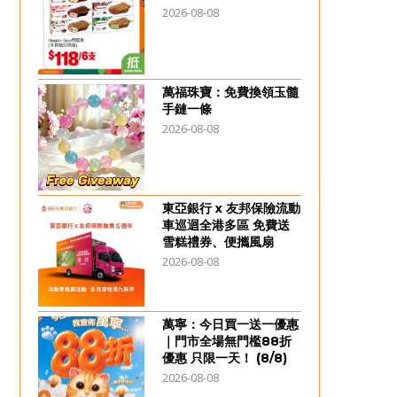
2026-08-08
萬福珠寶：免費換領玉髓
手鏈一條
2026-08-08
東亞銀行 x 友邦保險流動
車巡迴全港多區 免費送
雪糕禮券、便攜風扇
2026-08-08
萬寧：今日買一送一優惠
｜門市全場無門檻88折
優惠 只限一天！ (8/8)
2026-08-08