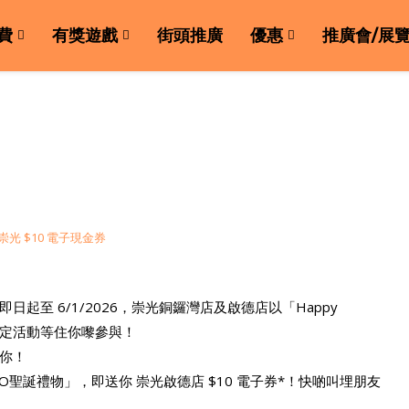
費
有獎遊戲
街頭推廣
優惠
推廣會/展
至 6/1/2026，崇光銅鑼灣店及啟德店以「Happy
串限定活動等住你嚟參與！
你！
OGO聖誕禮物」，即送你 崇光啟德店 $10 電子券*！快啲叫埋朋友