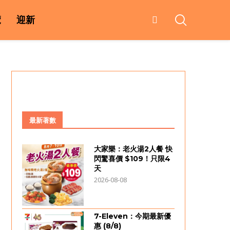
覽
迎新
最新著數
大家樂：老火湯2人餐 快
閃驚喜價 $109！只限4
天
2026-08-08
7-Eleven：今期最新優
惠 (8/8)