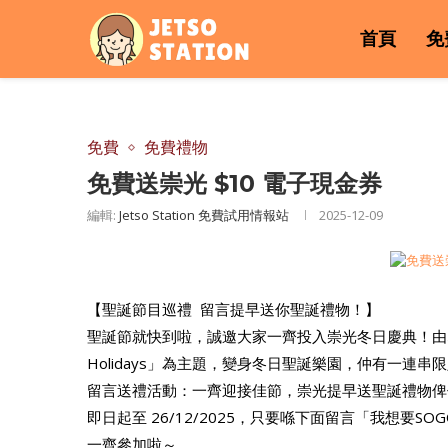
首頁
免
免費
免費禮物
免費送崇光 $10 電子現金券
編輯:
Jetso Station 免費試用情報站
2025-12-09
【聖誕節目巡禮 留言提早送你聖誕禮物！】
聖誕節就快到啦，誠邀大家一齊投入崇光冬日慶典！由即日起
Holidays」為主題，變身冬日聖誕樂園，仲有一連
留言送禮活動：一齊迎接佳節，崇光提早送聖誕禮物俾
即日起至 26/12/2025，只要喺下面留言「我想要S
一齊參加啦～