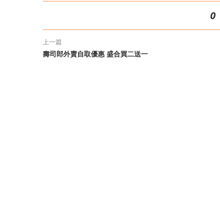
0
上一篇
壽司郎外賣自取優惠 盛合買二送一