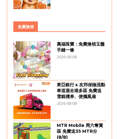
免費換領
萬福珠寶：免費換領玉髓
手鏈一條
2026-08-08
東亞銀行 x 友邦保險流動
車巡迴全港多區 免費送
雪糕禮券、便攜風扇
2026-08-08
MTR Mobile 周六奪賞
區 免費送35 MTR分
(8/8)