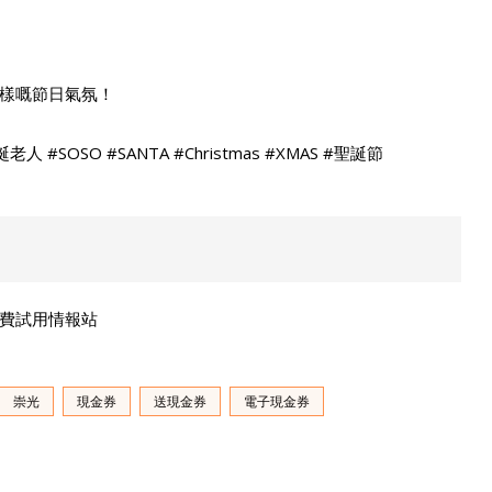
樣嘅節日氣氛！
聖誕老人 #SOSO #SANTA #Christmas #XMAS #聖誕節
n 免費試用情報站
崇光
現金券
送現金券
電子現金券