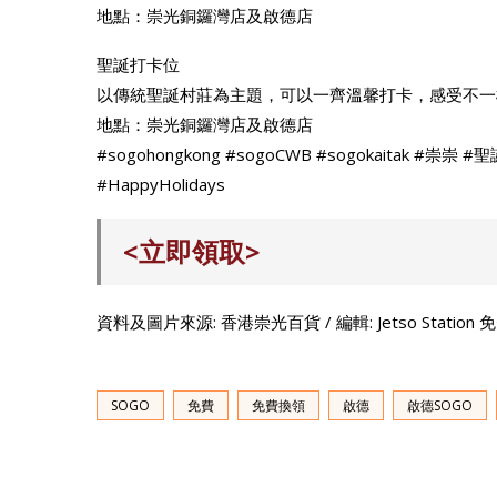
地點：崇光銅鑼灣店及啟德店
聖誕打卡位
以傳統聖誕村莊為主題，可以一齊溫馨打卡，感受不一
地點：崇光銅鑼灣店及啟德店
#sogohongkong #sogoCWB #sogokaitak #崇崇 #
#HappyHolidays
<立即領取>
資料及圖片來源: 香港崇光百貨 / 編輯: Jetso Statio
SOGO
免費
免費換領
啟德
啟德SOGO