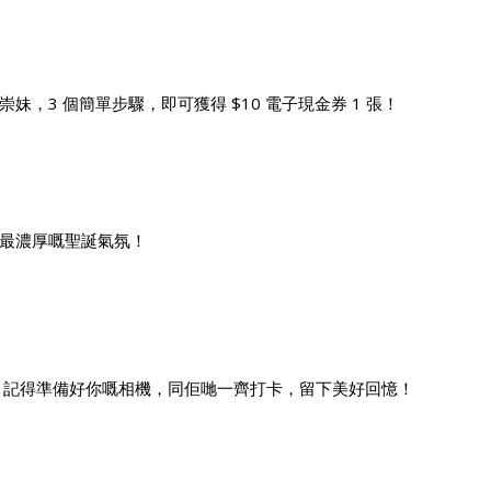
，3 個簡單步驟，即可獲得 $10 電子現金券 1 張！
最濃厚嘅聖誕氣氛！
，記得準備好你嘅相機，同佢哋一齊打卡，留下美好回憶！