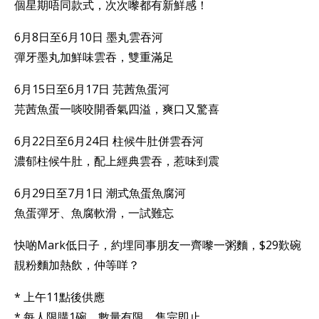
個星期唔同款式，次次嚟都有新鮮感！
6月8日至6月10日 墨丸雲吞河
彈牙墨丸加鮮味雲吞，雙重滿足
6月15日至6月17日 芫茜魚蛋河
芫茜魚蛋一啖咬開香氣四溢，爽口又驚喜
6月22日至6月24日 柱候牛肚併雲吞河
濃郁柱候牛肚，配上經典雲吞，惹味到震
6月29日至7月1日 潮式魚蛋魚腐河
魚蛋彈牙、魚腐軟滑，一試難忘
快啲Mark低日子，約埋同事朋友一齊嚟一粥麵，$29歎碗
靚粉麵加熱飲，仲等咩？
* 上午11點後供應
* 每人限購1碗，數量有限，售完即止