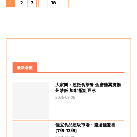
1
…
2
3
18
最新著數
大家樂：超抵食茶餐 金蜜雞翼拼揚
州炒飯 加$1配紅豆冰
2026-08-06
佳宝食品超級市場：週週佳驚喜
(7/8-13/8)