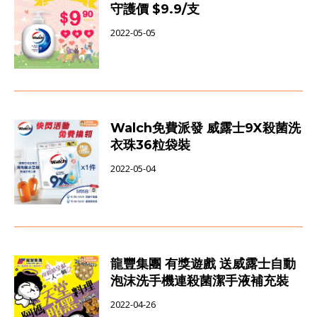
守護價 $9.9/支
2022-05-05
Walch免費派發 威露士9X殺菌洗
衣珠36粒袋裝
2022-05-04
龍豐集團 有獎遊戲 送威露士自動
泡沫洗手機連殺菌潔手液補充裝
2022-04-26