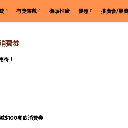
費
有獎遊戲
街頭推廣
優惠
推廣會/展
消費券
用得！
0減$100餐飲消費券