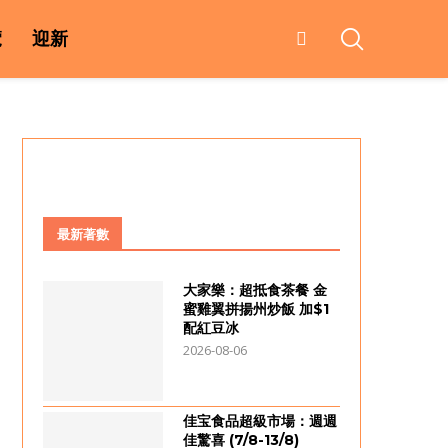
覽
迎新
最新著數
大家樂：超抵食茶餐 金
蜜雞翼拼揚州炒飯 加$1
配紅豆冰
2026-08-06
佳宝食品超級市場：週週
佳驚喜 (7/8-13/8)