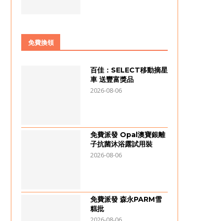
免費換領
百佳：SELECT移動摘星
車 送豐富獎品
2026-08-06
免費派發 Opal澳寶銀離
子抗菌沐浴露試用裝
2026-08-06
免費派發 森永PARM雪
糕批
2026-08-06