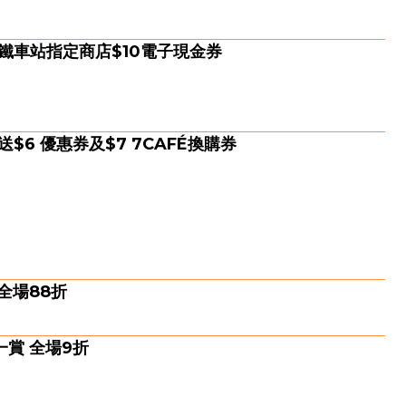
鐵車站指定商店$10電子現金券
 送$6 優惠券及$7 7CAFÉ換購券
 全場88折
一賞 全場9折