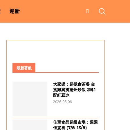
覽
迎新
最新著數
大家樂：超抵食茶餐 金
蜜雞翼拼揚州炒飯 加$1
配紅豆冰
2026-08-06
佳宝食品超級市場：週週
佳驚喜 (7/8-13/8)