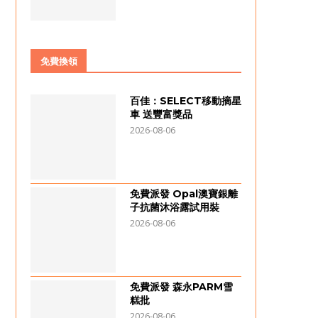
免費換領
百佳：SELECT移動摘星
車 送豐富獎品
2026-08-06
免費派發 Opal澳寶銀離
子抗菌沐浴露試用裝
2026-08-06
免費派發 森永PARM雪
糕批
2026-08-06