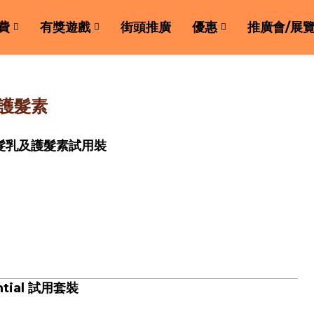
費
有獎遊戲
街頭推廣
優惠
推廣會/展
護髮素
洗髮乳及護髮素試用裝
ntial 試用套裝