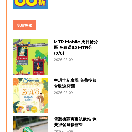
免費換領
MTR Mobile 周日搶分
區 免費送35 MTR分
(9/8)
2026-08-09
中環世紀廣場 免費換領
合味道杯麵
2026-08-09
雪碧街頭爽爆試飲站 免
費派發無糖雪碧
2026-08-09