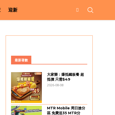
覽
迎新
最新著數
大家樂：爆抵鐵板餐 超
抵價 只需$49
2026-08-08
MTR Mobile 周日搶分
區 免費送35 MTR分