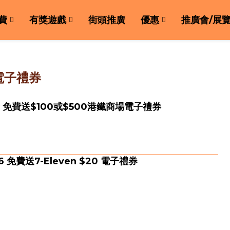
費
有獎遊戲
街頭推廣
優惠
推廣會/展
電子禮券
即搶 免費送$100或$500港鐵商場電子禮券
免費送7-Eleven $20 電子禮券