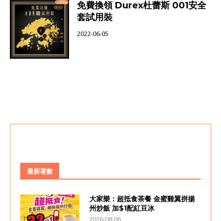
免費換領 Durex杜蕾斯 001安全
套試用裝
2022-06-05
最新著數
大家樂：超抵食茶餐 金蜜雞翼拼揚
州炒飯 加$1配紅豆冰
2026-08-06