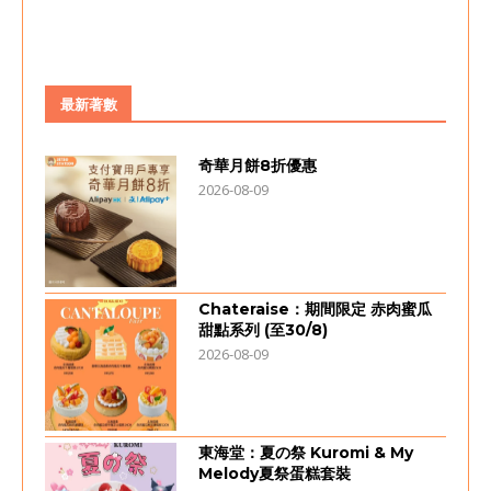
最新著數
奇華月餅8折優惠
2026-08-09
Chateraise：期間限定 赤肉蜜瓜
甜點系列 (至30/8)
2026-08-09
東海堂：夏の祭 Kuromi & My
Melody夏祭蛋糕套裝