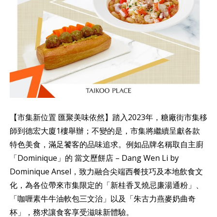
【市集新位置 匯聚美味依然】踏入2023年，糖廠街市集移
師到德宏大廈1樓舉辦；不變的是，市集將繼續呈獻各款
特色美食，滿足饕客的品味追求。例如品牌名稱取自主廚
「Dominique」的 當文歷餅店 – Dang Wen Li by
Dominique Ansel，致力融合尖端西餐技巧及本地飲食文
化，為各位帶來市集限定的「新桂香叉燒忌廉湯通粉」、
「咖喱素牛牛油軟包三文治」以及「朱古力燕麥奶曲奇
杯」，務求讓食客享受滋味新體驗。