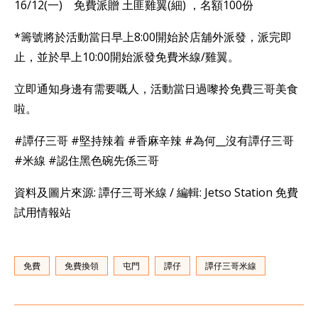
16/12(一) 免費派贈 土匪雞翼(細) ，名額100份
*籌號將於活動當日早上8:00開始於店舖外派發，派完即
止，並於早上10:00開始派發免費米線/雞翼。
立即通知身邊有需要嘅人，活動當日過嚟拎免費三哥美食
啦。
#譚仔三哥 #堅持辣着 #香麻辛辣 #為何__沒有譚仔三哥
#米線 #認住黑色碗先係三哥
資料及圖片來源: 譚仔三哥米線 / 編輯: Jetso Station 免費
試用情報站
免費
免費換領
屯門
譚仔
譚仔三哥米線